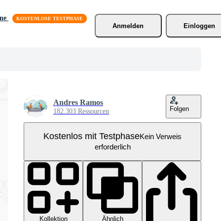
äne
Anmelden
Einloggen
Andres Ramos
Folgen
182.303 Ressourcen
Kostenlos mit Testphase
Kein Verweis
erforderlich
Kollektion
Ähnlich