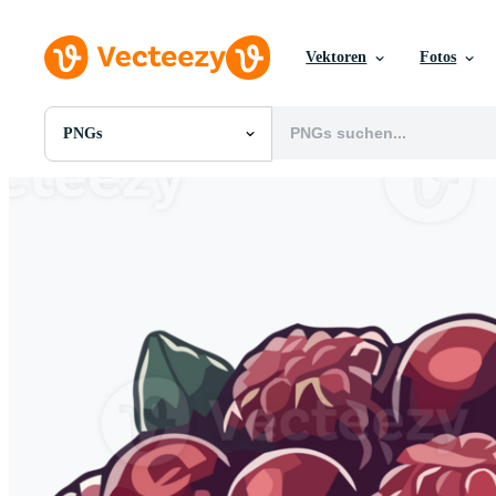
Vektoren
Fotos
PNGs
Alle Bilder
Fotos
PNGs
PSDs
SVGs
Vorlagen
Vektoren
Videos
Motion Graphics
Redaktionelle Bilder
Redaktionelle Ereignisse