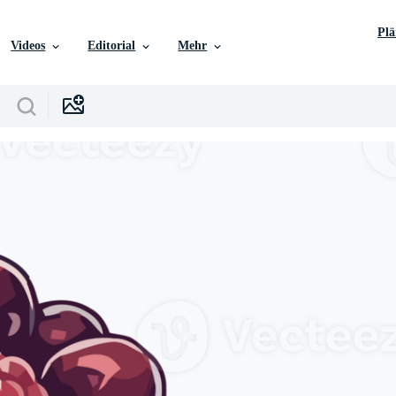
Pl
Videos
Editorial
Mehr