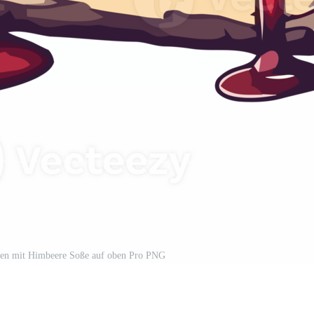
hen mit Himbeere Soße auf oben Pro PNG