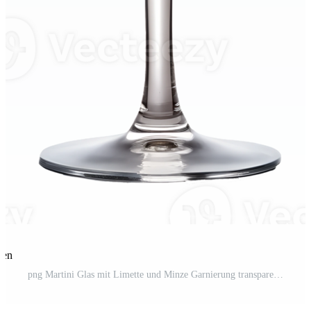
len
png Martini Glas mit Limette und Minze Garnierung transparent Pro PNG