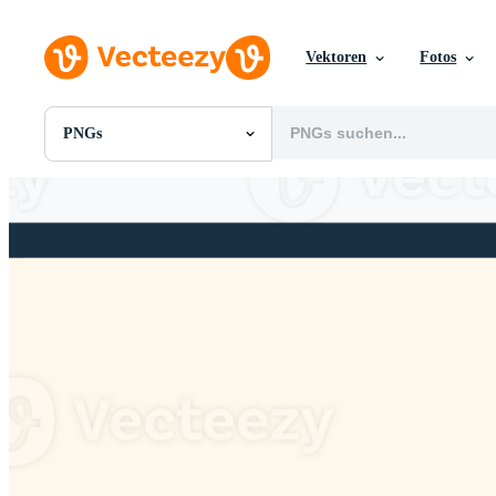
Vektoren
Fotos
PNGs
Alle Bilder
Fotos
PNGs
PSDs
SVGs
Vorlagen
Vektoren
Videos
Motion Graphics
Redaktionelle Bilder
Redaktionelle Ereignisse