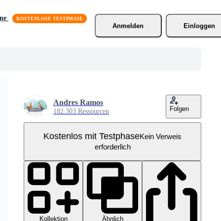
äne
Anmelden
Einloggen
Andres Ramos
Folgen
182.303 Ressourcen
Kostenlos mit Testphase
Kein Verweis
erforderlich
Kollektion
Ähnlich