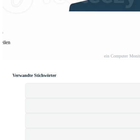
Teilen
ein Computer Monit
Verwandte Stichwörter