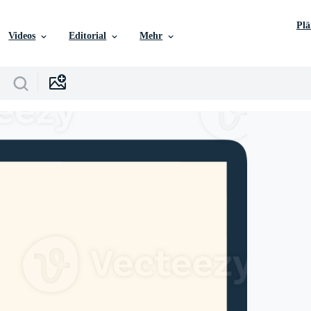
Pl
Videos
Editorial
Mehr