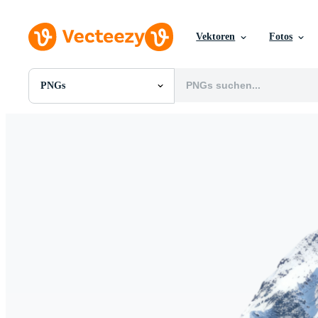
Vektoren
Fotos
PNGs
Alle Bilder
Fotos
PNGs
PSDs
SVGs
Vorlagen
Vektoren
Videos
Motion Graphics
Redaktionelle Bilder
Redaktionelle Ereignisse