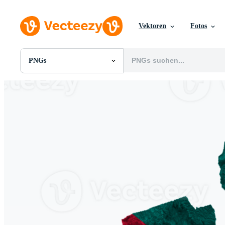
Vektoren
Fotos
PNGs
Alle Bilder
Fotos
PNGs
PSDs
SVGs
Vorlagen
Vektoren
Videos
Motion Graphics
Redaktionelle Bilder
Redaktionelle Ereignisse