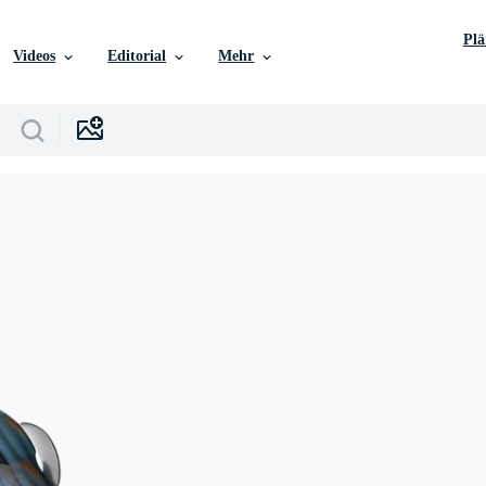
Pl
Videos
Editorial
Mehr