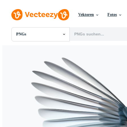
Vektoren
Fotos
PNGs
Alle Bilder
Fotos
PNGs
PSDs
SVGs
Vorlagen
Vektoren
Videos
Motion Graphics
Redaktionelle Bilder
Redaktionelle Ereignisse