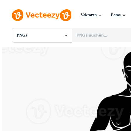
Vektoren
Fotos
PNGs
Alle Bilder
Fotos
PNGs
PSDs
SVGs
Vorlagen
Vektoren
Videos
Motion Graphics
Redaktionelle Bilder
Redaktionelle Ereignisse