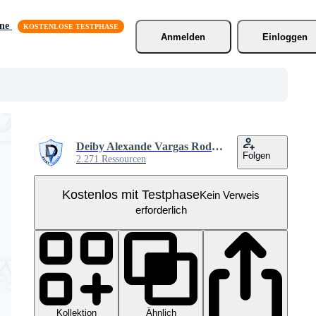
äne
Anmelden
Einloggen
Deiby Alexande Vargas Rodrigues
Folgen
2.271 Ressourcen
Kostenlos mit Testphase
Kein Verweis
erforderlich
Kollektion
Ähnlich