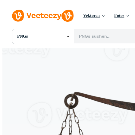
Vektoren
Fotos
PNGs
Alle Bilder
Fotos
PNGs
PSDs
SVGs
Vorlagen
Vektoren
Videos
Motion Graphics
Redaktionelle Bilder
Redaktionelle Ereignisse