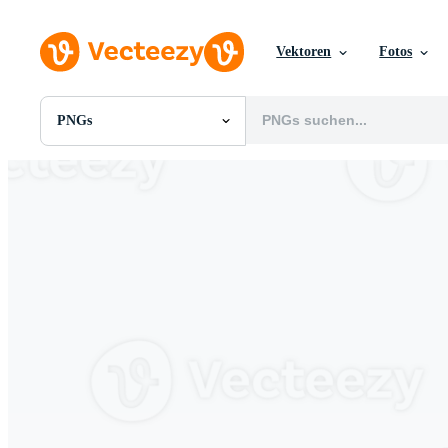
Vektoren
Fotos
PNGs
Alle Bilder
Fotos
PNGs
PSDs
SVGs
Vorlagen
Vektoren
Videos
Motion Graphics
Redaktionelle Bilder
Redaktionelle Ereignisse