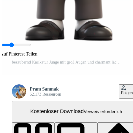
Auf Pinterest Teilen
bezaubernd Karikatur Junge mit groß Augen und charmant lächeln. . Kostenloses PNG
Pram Samnak
Folgen
62.173 Ressourcen
Kostenloser Download
Verweis erforderlich