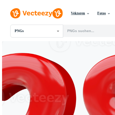
Vektoren
Fotos
PNGs
Alle Bilder
Fotos
PNGs
PSDs
SVGs
Vorlagen
Vektoren
Videos
Motion Graphics
Redaktionelle Bilder
Redaktionelle Ereignisse