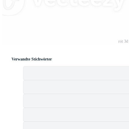
n
rot 3
Verwandte Stichwörter