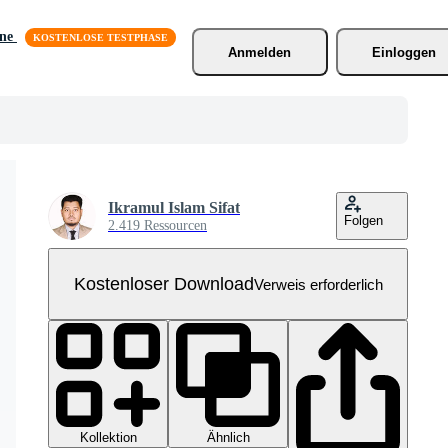
äne
Anmelden
Einloggen
Ikramul Islam Sifat
Folgen
2.419 Ressourcen
Kostenloser Download
Verweis erforderlich
Kollektion
Ähnlich