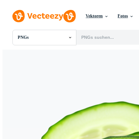
Vektoren
Fotos
PNGs
Alle Bilder
Fotos
PNGs
PSDs
SVGs
Vorlagen
Vektoren
Videos
Motion Graphics
Redaktionelle Bilder
Redaktionelle Ereignisse