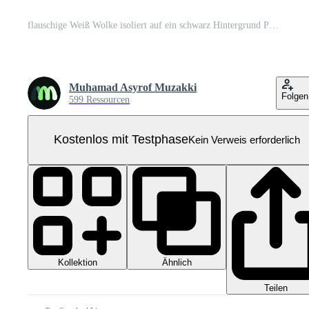
flauschige Weiß Wolke isoliert auf ein schwarz Hintergrund Pro PNG
Muhamad Asyrof Muzakki
Folgen
599 Ressourcen
Kostenlos mit Testphase
Kein Verweis erforderlich
Kollektion
Ähnlich
Teilen