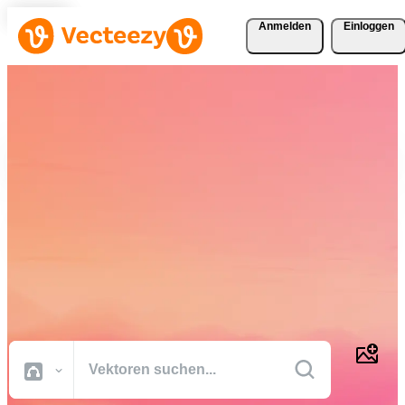
Anmelden
Einloggen
Laden Sie Vektoren, Stock-
Fotos, Stock-Videos und
mehr kostenlos herunter
Kreative Ressourcen in professioneller Qualität, damit Sie Ihre
Projekte schneller fertig stellen können.
Alle Bilder