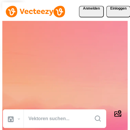
Anmelden
Einloggen
Laden Sie Vektoren, Stock-
Fotos, Stock-Videos und
mehr kostenlos herunter
Kreative Ressourcen in professioneller Qualität, damit Sie Ihre
Projekte schneller fertig stellen können.
Alle Bilder