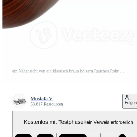
ein Nahansicht von ein klassisch braun hölzern Rauchen Rohr mit ein schwarz Stengel und Gold Band Pro PNG
Mustafa V
Folgen
53.817 Ressourcen
Kostenlos mit Testphase
Kein Verweis erforderlich