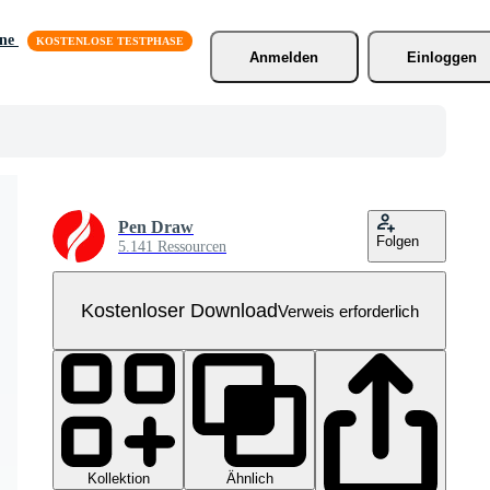
äne
Anmelden
Einloggen
Pen Draw
Folgen
5.141 Ressourcen
Kostenloser Download
Verweis erforderlich
Kollektion
Ähnlich