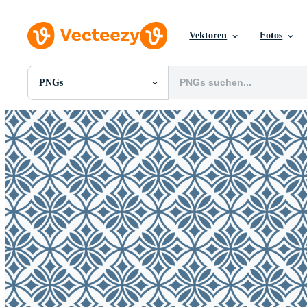
Vektoren
Fotos
PNGs
Alle Bilder
Fotos
PNGs
PSDs
SVGs
Vorlagen
Vektoren
Videos
Motion Graphics
Redaktionelle Bilder
Redaktionelle Ereignisse