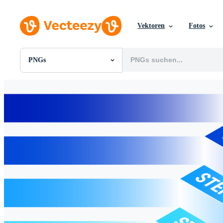
Vektoren
Fotos
PNGs
Alle Bilder
Fotos
PNGs
PSDs
SVGs
Vorlagen
Vektoren
Videos
Motion Graphics
Redaktionelle Bilder
Redaktionelle Ereignisse