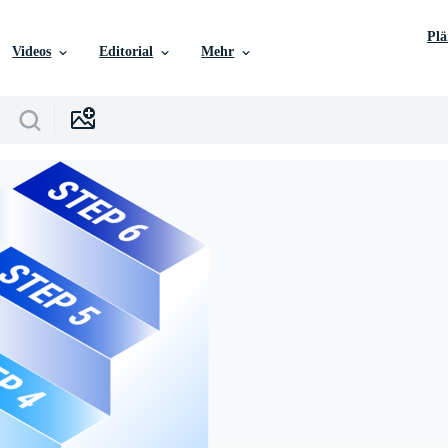
Pl
Videos
Editorial
Mehr