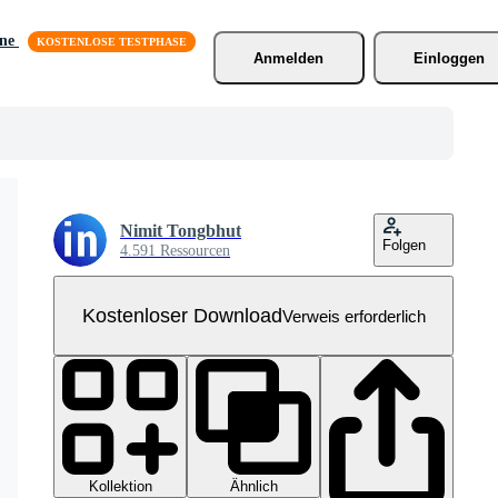
äne
Anmelden
Einloggen
Nimit Tongbhut
Folgen
4.591 Ressourcen
Kostenloser Download
Verweis erforderlich
Kollektion
Ähnlich