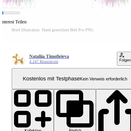
interest Teilen
Brief Illustration. Hand gezeichnet Bild Pro PNG
Nataliia Timofieieva
Folgen
4.247 Ressourcen
Kostenlos mit Testphase
Kein Verweis erforderlich
Kollektion
Ähnlich