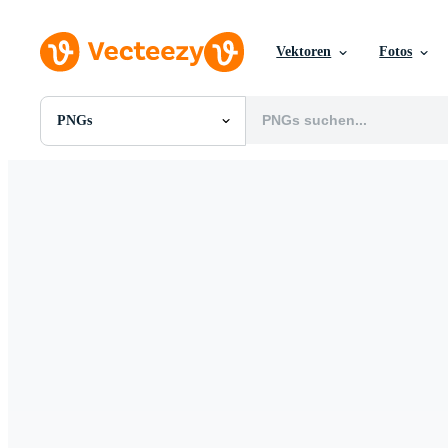
Vektoren
Fotos
PNGs
Alle Bilder
Fotos
PNGs
PSDs
SVGs
Vorlagen
Vektoren
Videos
Motion Graphics
Redaktionelle Bilder
Redaktionelle Ereignisse