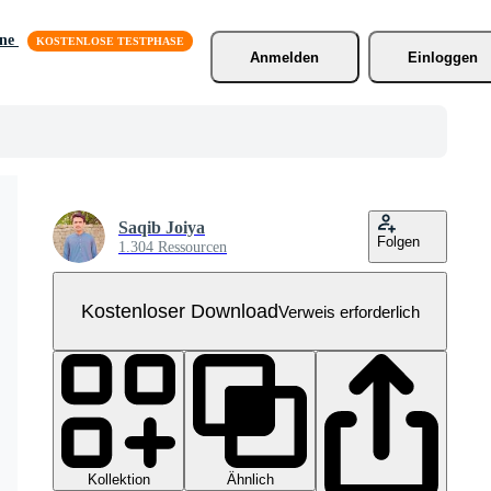
äne
Anmelden
Einloggen
Saqib Joiya
Folgen
1.304 Ressourcen
Kostenloser Download
Verweis erforderlich
Kollektion
Ähnlich