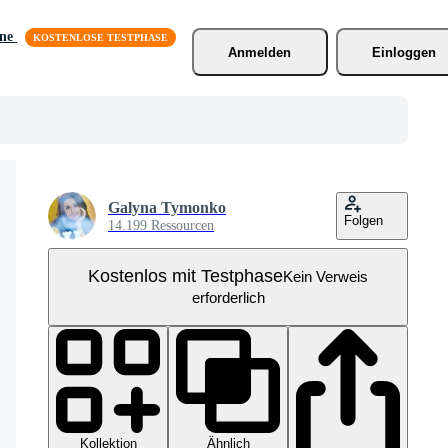
äne
Anmelden
Einloggen
Galyna Tymonko
Folgen
14.199 Ressourcen
Kostenlos mit Testphase
Kein Verweis
erforderlich
Kollektion
Ähnlich