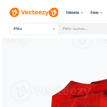
Vektoren
Fotos
PNGs
Alle Bilder
Fotos
PNGs
PSDs
SVGs
Vorlagen
Vektoren
Videos
Motion Graphics
Redaktionelle Bilder
Redaktionelle Ereignisse