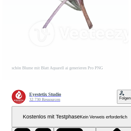
schön Blume mit Blatt Aquarell ai generieren Pro PNG
Eyestetix Studio
Folgen
32.730 Ressourcen
Kostenlos mit Testphase
Kein Verweis erforderlich