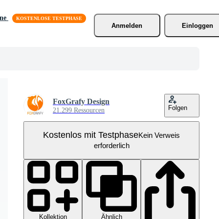
äne
Anmelden
Einloggen
FoxGrafy Design
Folgen
21.299 Ressourcen
Kostenlos mit Testphase
Kein Verweis
erforderlich
Kollektion
Ähnlich