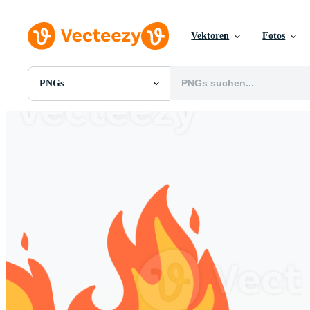
Vektoren
Fotos
PNGs
Alle Bilder
Fotos
PNGs
PSDs
SVGs
Vorlagen
Vektoren
Videos
Motion Graphics
Redaktionelle Bilder
Redaktionelle Ereignisse