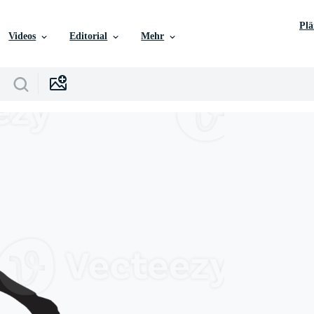
Pl
Videos
Editorial
Mehr