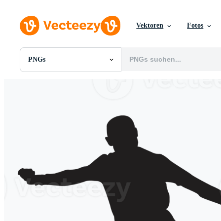
Vektoren
Fotos
PNGs
Alle Bilder
Fotos
PNGs
PSDs
SVGs
Vorlagen
Vektoren
Videos
Motion Graphics
Redaktionelle Bilder
Redaktionelle Ereignisse