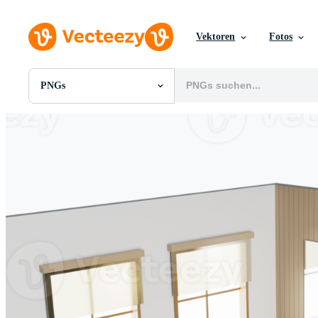
Vektoren
Fotos
PNGs
Alle Bilder
Fotos
PNGs
PSDs
SVGs
Vorlagen
Vektoren
Videos
Motion Graphics
Redaktionelle Bilder
Redaktionelle Ereignisse