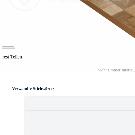
erest Teilen
wohnzimmer interieur
Verwandte Stichwörter