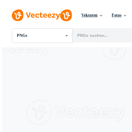
Vektoren
Fotos
PNGs
Alle Bilder
Fotos
PNGs
PSDs
SVGs
Vorlagen
Vektoren
Videos
Motion Graphics
Redaktionelle Bilder
Redaktionelle Ereignisse