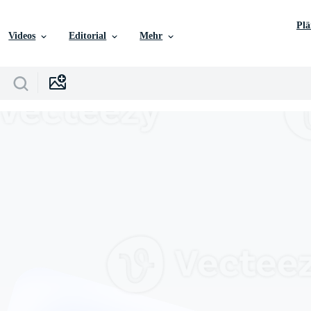
Pl
Videos
Editorial
Mehr