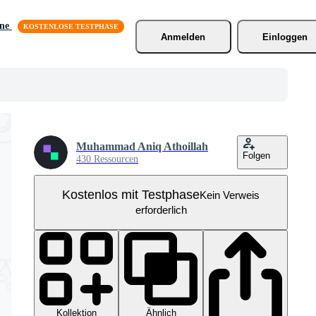
äne
Anmelden
Einloggen
Muhammad Aniq Athoillah
Folgen
430 Ressourcen
Kostenlos mit Testphase
Kein Verweis
erforderlich
Kollektion
Ähnlich