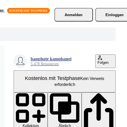
äne
Anmelden
Einloggen
banphote kamolsanei
Folgen
5.478 Ressourcen
Kostenlos mit Testphase
Kein Verweis
erforderlich
Kollektion
Ähnlich