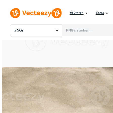
Vektoren
Fotos
PNGs
Alle Bilder
Fotos
PNGs
PSDs
SVGs
Vorlagen
Vektoren
Videos
Motion Graphics
Redaktionelle Bilder
Redaktionelle Ereignisse