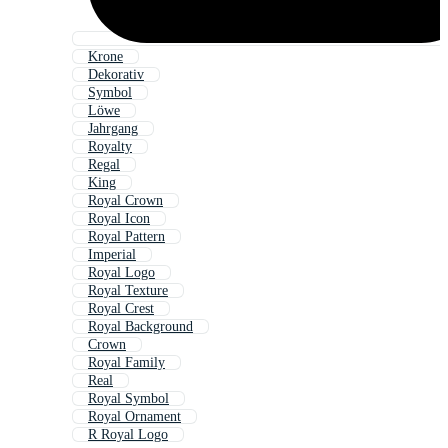
Krone
Dekorativ
Symbol
Löwe
Jahrgang
Royalty
Regal
King
Royal Crown
Royal Icon
Royal Pattern
Imperial
Royal Logo
Royal Texture
Royal Crest
Royal Background
Crown
Royal Family
Real
Royal Symbol
Royal Ornament
R Royal Logo