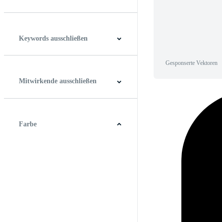
Horizontal
Vertikal
Quadrat
Panoramablick
Keywords ausschließen
Gesponserte Vektoren
Mitwirkende ausschließen
Farbe