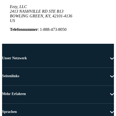
Eezy, LLC
2413 NASHVILLE RD STE B13
BOWLING GREEN, KY, 42101-4136
US
Telefonnummer
: 1-888-473-8050
Unser Netzwerk
Seitenlinks
Mehr Erfahren
Sprachen