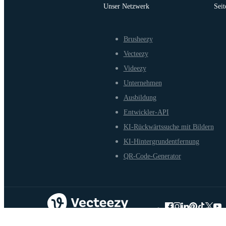
Unser Netzwerk
Seit
Brusheezy
Vecteezy
Videezy
Unternehmen
Ausbildung
Entwickler-API
KI-Rückwärtssuche mit Bildern
KI-Hintergrundentfernung
QR-Code-Generator