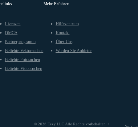
enlinks
Mehr Erfahren
Lizenzen
Hilfezentrum
DMCA
Kontakt
Partnerprogramm
Über Uns
Beliebte Vektorsuchen
Werden Sie Anbieter
Beliebte Fotosuchen
Beliebte Videosuchen
© 2026 Eezy LLC Alle Rechte vorbehalten
•
Nutzun