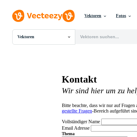
Vektoren
Fotos
Vektoren
Alle Bilder
Fotos
PNGs
PSDs
SVGs
Kontakt
Vorlagen
Vektoren
Wir sind hier um zu hel
Videos
Motion Graphics
Redaktionelle Bilder
Bitte beachte, dass wir nur auf Frage
Redaktionelle Ereignisse
gestellte Fragen
-Bereich aufgeführt sin
Vollständiger Name
Email Adresse
Thema