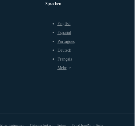
Sprachen
English
Español
Português
Deutsch
Français
Mehr
gsbedingungen
Datenschutzrichlinien
Fair-Use-Richtlinie