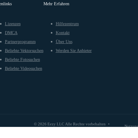
enlinks
Mehr Erfahren
Lizenzen
Hilfezentrum
DMCA
Kontakt
Partnerprogramm
Über Uns
Beliebte Vektorsuchen
Werden Sie Anbieter
Beliebte Fotosuchen
Beliebte Videosuchen
© 2026 Eezy LLC Alle Rechte vorbehalten
•
Nutzun