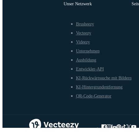
Unser Netzwerk
Seit
Brusheezy
Vecteezy
Videezy
Unternehmen
Ausbildung
Entwickler-API
KI-Rückwärtssuche mit Bildern
KI-Hintergrundentfernung
QR-Code-Generator