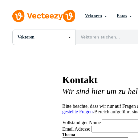
Vektoren
Fotos
Vektoren
Alle Bilder
Fotos
PNGs
PSDs
SVGs
Kontakt
Vorlagen
Vektoren
Wir sind hier um zu hel
Videos
Motion Graphics
Redaktionelle Bilder
Bitte beachte, dass wir nur auf Frage
Redaktionelle Ereignisse
gestellte Fragen
-Bereich aufgeführt sin
Vollständiger Name
Email Adresse
Thema