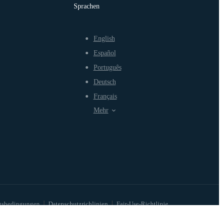
Sprachen
English
Español
Português
Deutsch
Français
Mehr
gsbedingungen
Datenschutzrichlinien
Fair-Use-Richtlinie