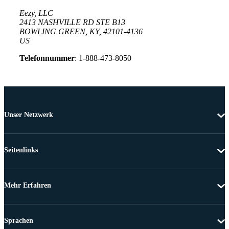
Eezy, LLC
2413 NASHVILLE RD STE B13
BOWLING GREEN, KY, 42101-4136
US
Telefonnummer
: 1-888-473-8050
Unser Netzwerk
Seitenlinks
Mehr Erfahren
Sprachen