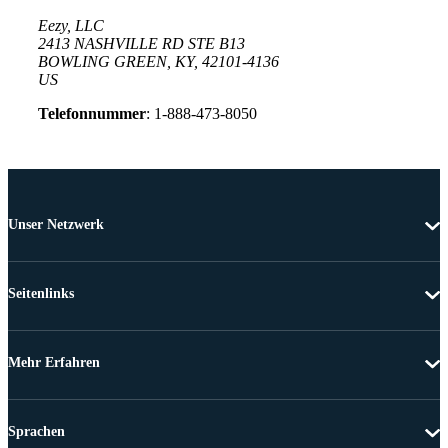
Eezy, LLC
2413 NASHVILLE RD STE B13
BOWLING GREEN, KY, 42101-4136
US
Telefonnummer
: 1-888-473-8050
Unser Netzwerk
Seitenlinks
Mehr Erfahren
Sprachen