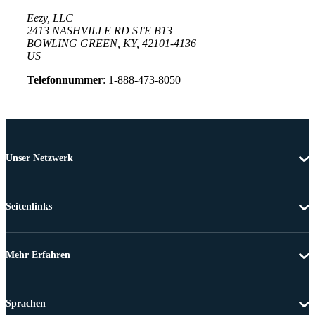
Eezy, LLC
2413 NASHVILLE RD STE B13
BOWLING GREEN, KY, 42101-4136
US
Telefonnummer
: 1-888-473-8050
Unser Netzwerk
Seitenlinks
Mehr Erfahren
Sprachen