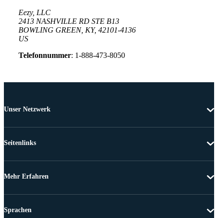
Eezy, LLC
2413 NASHVILLE RD STE B13
BOWLING GREEN, KY, 42101-4136
US
Telefonnummer
: 1-888-473-8050
Unser Netzwerk
Seitenlinks
Mehr Erfahren
Sprachen