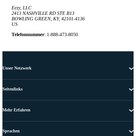
Eezy, LLC
2413 NASHVILLE RD STE B13
BOWLING GREEN, KY, 42101-4136
US
Telefonnummer
: 1-888-473-8050
Unser Netzwerk
Seitenlinks
Mehr Erfahren
Sprachen