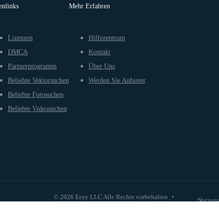
enlinks
Mehr Erfahren
Lizenzen
Hilfezentrum
DMCA
Kontakt
Partnerprogramm
Über Uns
Beliebte Vektorsuchen
Werden Sie Anbieter
Beliebte Fotosuchen
Beliebte Videosuchen
© 2026 Eezy LLC Alle Rechte vorbehalten
•
Nutzun