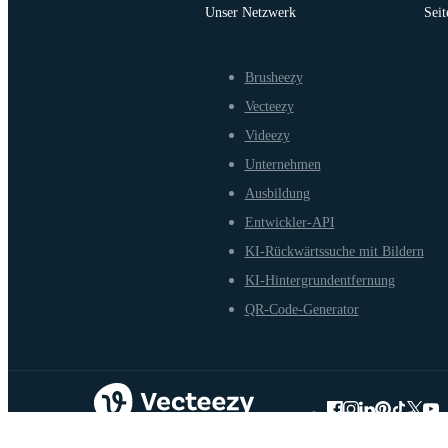
Unser Netzwerk
Seit
Brusheezy
Vecteezy
Videezy
Unternehmen
Ausbildung
Entwickler-API
KI-Rückwärtssuche mit Bildern
KI-Hintergrundentfernung
QR-Code-Generator