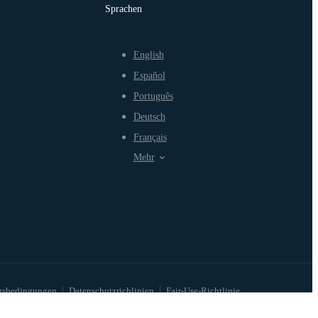
Sprachen
English
Español
Português
Deutsch
Français
Mehr
gsbedingungen
Datenschutzrichlinien
Fair-Use-Richtlinie