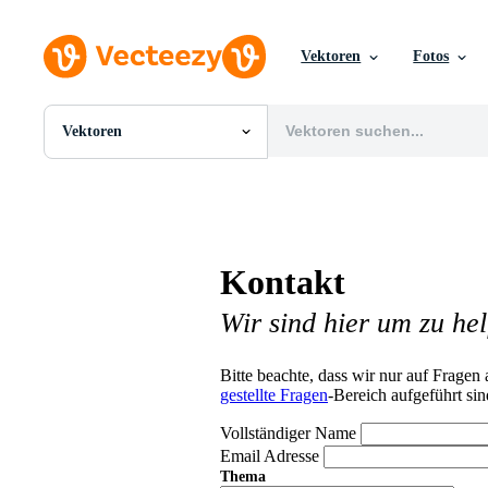
Vektoren
Fotos
Vektoren
Alle Bilder
Fotos
PNGs
PSDs
SVGs
Kontakt
Vorlagen
Vektoren
Wir sind hier um zu hel
Videos
Motion Graphics
Redaktionelle Bilder
Bitte beachte, dass wir nur auf Frage
Redaktionelle Ereignisse
gestellte Fragen
-Bereich aufgeführt sin
Vollständiger Name
Email Adresse
Thema