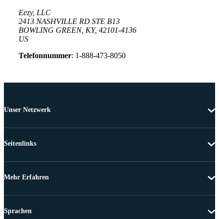
Eezy, LLC
2413 NASHVILLE RD STE B13
BOWLING GREEN, KY, 42101-4136
US
Telefonnummer
: 1-888-473-8050
Unser Netzwerk
Seitenlinks
Mehr Erfahren
Sprachen