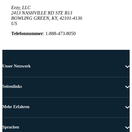
Eezy, LLC
2413 NASHVILLE RD STE B13
BOWLING GREEN, KY, 42101-4136
US
Telefonnummer
: 1-888-473-8050
Unser Netzwerk
Seitenlinks
Mehr Erfahren
Sprachen