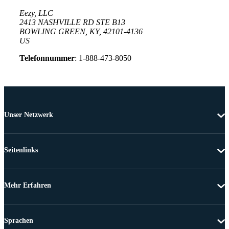
Eezy, LLC
2413 NASHVILLE RD STE B13
BOWLING GREEN, KY, 42101-4136
US
Telefonnummer
: 1-888-473-8050
Unser Netzwerk
Seitenlinks
Mehr Erfahren
Sprachen