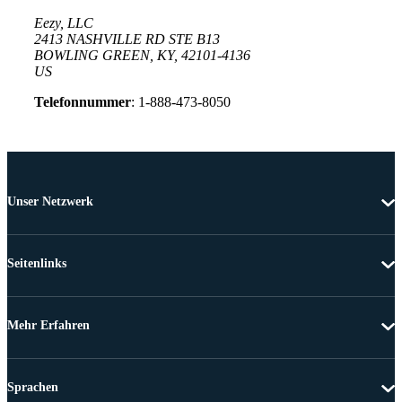
Eezy, LLC
2413 NASHVILLE RD STE B13
BOWLING GREEN, KY, 42101-4136
US
Telefonnummer
: 1-888-473-8050
Unser Netzwerk
Seitenlinks
Mehr Erfahren
Sprachen