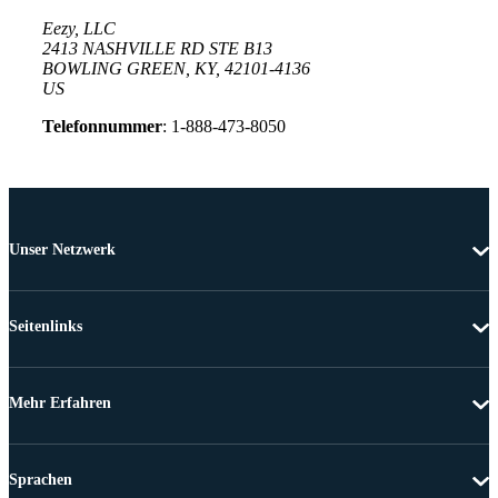
Eezy, LLC
2413 NASHVILLE RD STE B13
BOWLING GREEN, KY, 42101-4136
US
Telefonnummer
: 1-888-473-8050
Unser Netzwerk
Seitenlinks
Mehr Erfahren
Sprachen