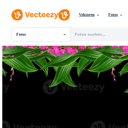
Vektoren
Fotos
Fotos
Alle Bilder
Fotos
PNGs
PSDs
SVGs
Vorlagen
Vektoren
Videos
Motion Graphics
Redaktionelle Bilder
Redaktionelle Ereignisse