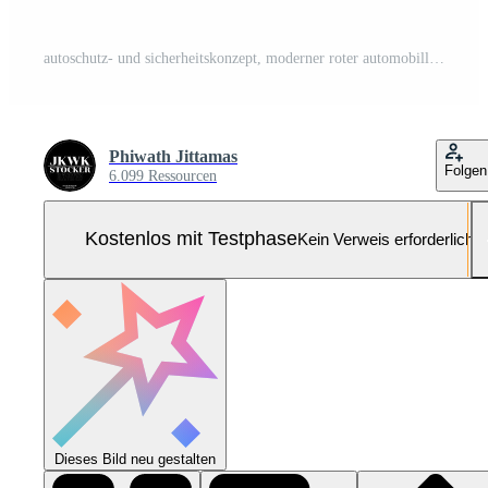
autoschutz- und sicherheitskonzept, moderner roter automobillimousinen-lkw-van unter weißer textschrift und regenschirm, isoliert auf rotem hintergrund, 3d-illustrationsdarstellung isometrisch Pro Foto
Phiwath Jittamas
Folgen
6.099 Ressourcen
Kostenlos mit Testphase
Kein Verweis erforderlich
Dieses Bild neu gestalten