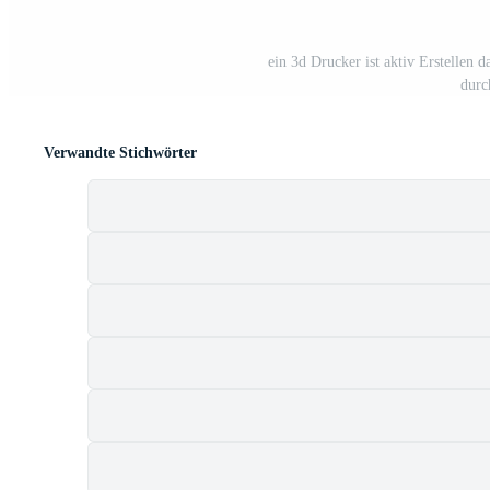
ein 3d Drucker ist aktiv Erstellen da
durc
Verwandte Stichwörter