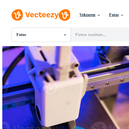
Vektoren
Fotos
Fotos
Alle Bilder
Fotos
PNGs
PSDs
SVGs
Vorlagen
Vektoren
Videos
Motion Graphics
Redaktionelle Bilder
Redaktionelle Ereignisse