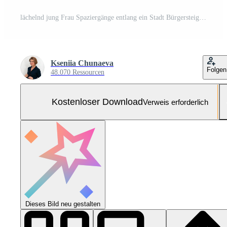
lächelnd jung Frau Spaziergänge entlang ein Stadt Bürgersteig halten Kaffee und reden auf ein Smartphone, beiläufig Straße Szene mit Sanft Hintergrund verwischen, optimistisch täglich pendeln Stimmung Kostenloses Foto
Kseniia Chunaeva
Folgen
48.070 Ressourcen
Kostenloser Download
Verweis erforderlich
Dieses Bild neu gestalten