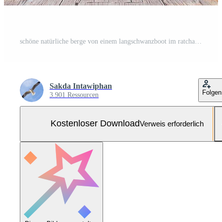
schöne natürliche berge von einem langschwanzboot im ratchaprapha-damm im khao sok nationalpark, provinz surat thani, thailand. Kostenloses Foto
Sakda Intawiphan
Folgen
3.901 Ressourcen
Kostenloser Download
Verweis erforderlich