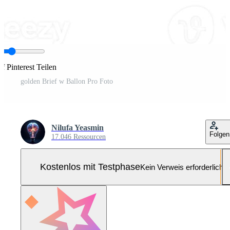
f Pinterest Teilen
golden Brief w Ballon Pro Foto
Nilufa Yeasmin
Folgen
17.046 Ressourcen
Kostenlos mit Testphase
Kein Verweis erforderlich