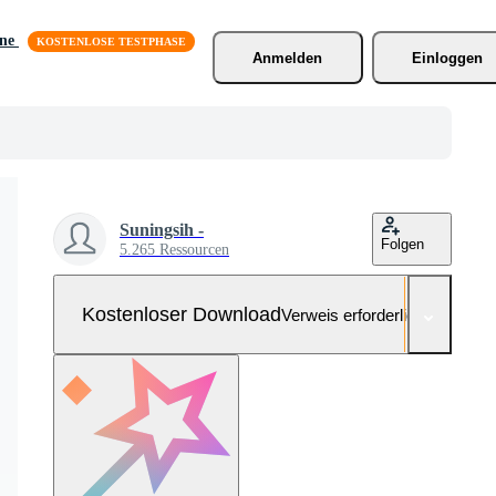
äne
Anmelden
Einloggen
Suningsih -
Folgen
5.265 Ressourcen
Kostenloser Download
Verweis erforderlich