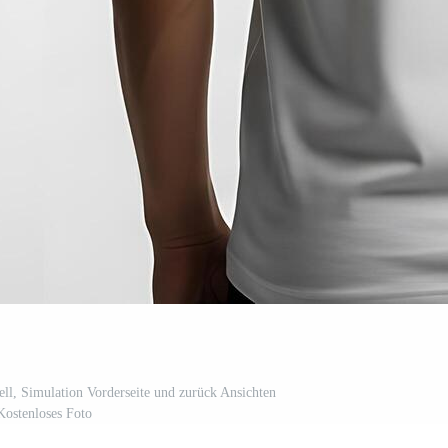
ll, Simulation Vorderseite und zurück Ansichten
Kostenloses Foto