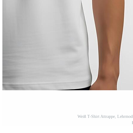
Weiß T-Shirt Attrappe, Lehrmode