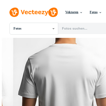
Vektoren
Fotos
Fotos
Alle Bilder
Fotos
PNGs
PSDs
SVGs
Vorlagen
Vektoren
Videos
Motion Graphics
Redaktionelle Bilder
Redaktionelle Ereignisse